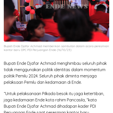
Bupati Ende Djafar Achmad memberikan sambutan dalam acara peresmian
kantor baru DPC PDI Perjuangan Ende (16/10/23)
Bupati Ende Djafar Achmad menghimbau seluruh pihak
tidak menggunakan politik identitas dalam momentum
politik Pemilu 2024. Seluruh pihak diminta menjaga
pelaksaan Pemilu dan kedamaian di Ende.
“Untuk pelaksanaan Pilkada besok itu jaga ketertiban,
jaga kedamaian Ende kota rahim Pancasila, “kata
Bupati Ende Djafar Achmad dihadapan kader PDI
Perjuangan Ende saat peresmian kantor baru