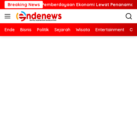
Langsung
emberdayaan Ekonomi Lewat Penanaman Bibit Kopi
Breaking News
Kart
ke
konten
Ende
Bisnis
Politik
Sejarah
Wisata
Entertainment
Ola