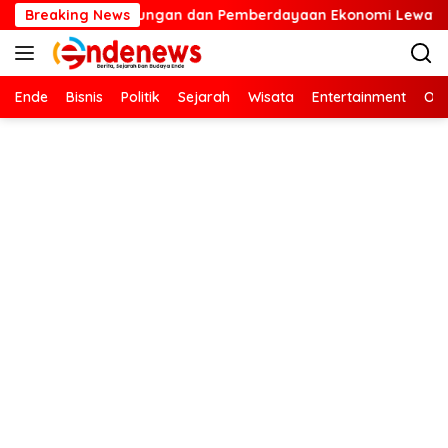
Langsung
estarian Lingkungan dan Pemberdayaan Ekonomi Lewat Penanam
Breaking News
ke
konten
Ende
Bisnis
Politik
Sejarah
Wisata
Entertainment
Ola