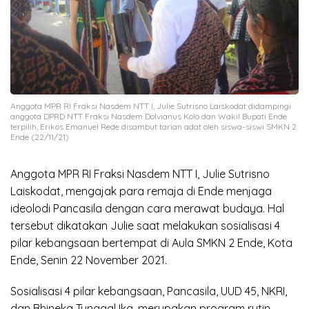
Anggota MPR RI Fraksi Nasdem NTT I, Julie Sutrisno Laiskodat didampingi
anggota DPRD NTT Fraksi Nasdem Dolvianus Kolo dan Wakil Bupati Ende
terpilih, Erikos Emanuel Rede disambut tarian adat oleh siswa-siswi SMKN 2
Ende (22/11/21)
Anggota MPR RI Fraksi Nasdem NTT I, Julie Sutrisno
Laiskodat, mengajak para remaja di Ende menjaga
ideolodi Pancasila dengan cara merawat budaya. Hal
tersebut dikatakan Julie saat melakukan sosialisasi 4
pilar kebangsaan bertempat di Aula SMKN 2 Ende, Kota
Ende, Senin 22 November 2021.
Sosialisasi 4 pilar kebangsaan, Pancasila, UUD 45, NKRI,
dan Bhineka Tunggal Ika, merupakan program rutin