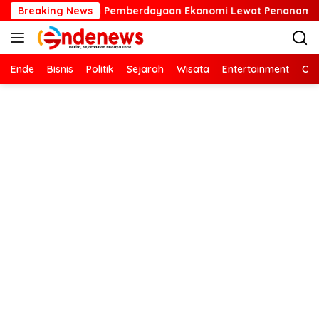
Langsung
ngan dan Pemberdayaan Ekonomi Lewat Penanaman Bibit Kopi
Breaking News
ke
konten
Ende
Bisnis
Politik
Sejarah
Wisata
Entertainment
Ola