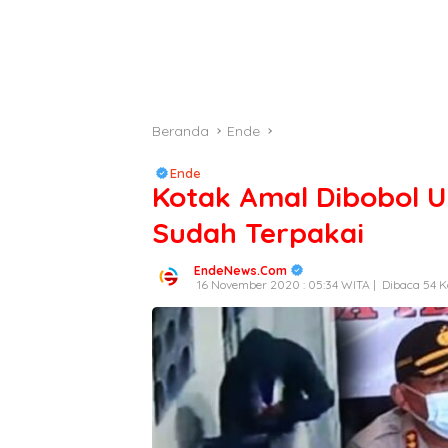
Beranda
Ende
Ende
Kotak Amal Dibobol U
Sudah Terpakai
EndeNews.Com
16 November 2020 : 05:34 WITA |
Dibaca 54 K