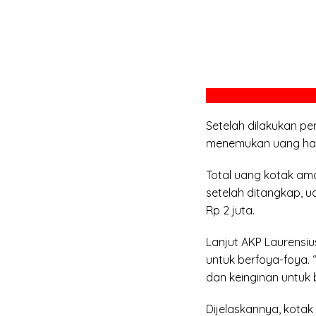
Setelah dilakukan pe
menemukan uang hasil
Total uang kotak ama
setelah ditangkap, ua
Rp 2 juta.
Lanjut AKP Laurensius
untuk berfoya-foya. 
dan keinginan untuk 
Dijelaskannya, kotak