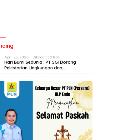
nding
April 23, 2026
Dibaca 550 Kali
Hari Bumi Sedunia : PT SGI Dorong
Pelestarian Lingkungan dan
Pemberdayaan Ekonomi Lewat
Penanaman Bibit Kopi