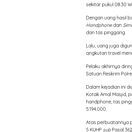
sekitar pukul 08.30 W
Dengan uang hasil b
Handphone
dan
Sim
dan tas pinggang.
Lalu, uang juga dig
angkutan travel men
Pelaku akhirnya diri
Satuan Reskrim Polr
Dalam kejadian ini d
Kotak Amal Masjid, 
handphone, tas pingg
5.194.000.
Atas perbuatannya pe
5 KUHP
sub
Pasal 36