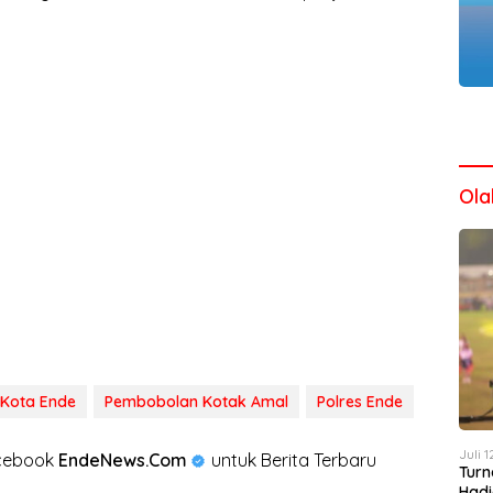
Ola
 Kota Ende
Pembobolan Kotak Amal
Polres Ende
Juli 
acebook
EndeNews.Com
untuk Berita Terbaru
Turn
Hadi