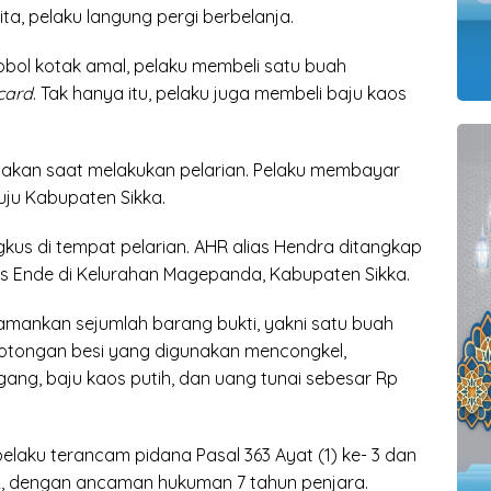
ita, pelaku langung pergi berbelanja.
obol kotak amal, pelaku membeli satu buah
card
. Tak hanya itu, pelaku juga membeli baju kaos
unakan saat melakukan pelarian. Pelaku membayar
uju Kabupaten Sikka.
ngkus di tempat pelarian. AHR alias Hendra ditangkap
es Ende di Kelurahan Magepanda, Kabupaten Sikka.
iamankan sejumlah barang bukti, yakni satu buah
potongan besi yang digunakan mencongkel,
ang, baju kaos putih, dan uang tunai sebesar Rp
laku terancam pidana Pasal 363 Ayat (1) ke- 3 dan
2, dengan ancaman hukuman 7 tahun penjara.