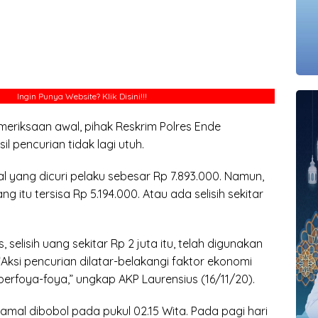
Ingin Punya Website?
Klik Disini!!!
meriksaan awal, pihak Reskrim Polres Ende
 pencurian tidak lagi utuh.
l yang dicuri pelaku sebesar Rp 7.893.000. Namun,
ng itu tersisa Rp 5.194.000. Atau ada selisih sekitar
, selisih uang sekitar Rp 2 juta itu, telah digunakan
“Aksi pencurian dilatar-belakangi faktor ekonomi
berfoya-foya,” ungkap AKP Laurensius (16/11/20).
 amal dibobol pada pukul 02.15 Wita. Pada pagi hari