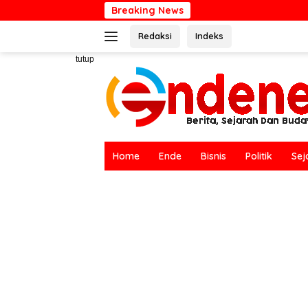
Langsung
Breaking News
Hari Bumi Sedunia :
ke
Redaksi
Indeks
konten
tutup
Home
Ende
Bisnis
Politik
Sej