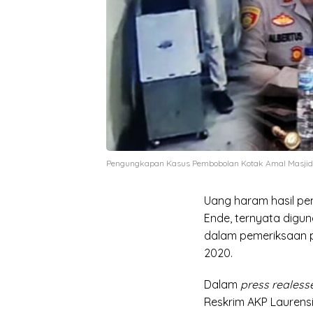
Pengungkapan Kasus Pembobolan Kotak Amal Masjid S
Uang haram hasil pe
Ende, ternyata digun
dalam pemeriksaan p
2020.
Dalam
press realess
Reskrim AKP Lauren