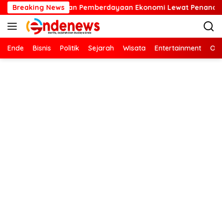
Langsung
mberdayaan Ekonomi Lewat Penanaman Bibit Kopi
Breaking News
Kartin
ke
konten
Ende
Bisnis
Politik
Sejarah
Wisata
Entertainment
Ola