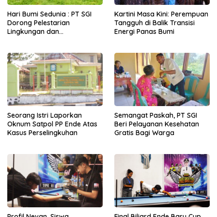
Hari Bumi Sedunia : PT SGI
Kartini Masa Kini: Perempuan
Dorong Pelestarian
Tangguh di Balik Transisi
Lingkungan dan
Energi Panas Bumi
Pemberdayaan Ekonomi
Lewat Penanaman Bibit Kopi
Seorang Istri Laporkan
Semangat Paskah, PT SGI
Oknum Satpol PP Ende Atas
Beri Pelayanan Kesehatan
Kasus Perselingkuhan
Gratis Bagi Warga
Profil Nevan, Siswa
Final Biliard Ende Baru Cup,