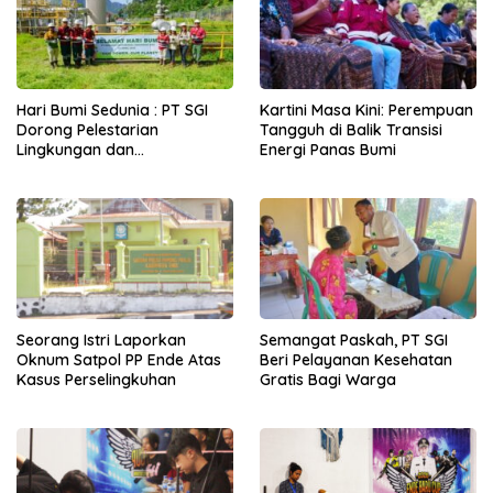
Hari Bumi Sedunia : PT SGI
Kartini Masa Kini: Perempuan
Dorong Pelestarian
Tangguh di Balik Transisi
Lingkungan dan
Energi Panas Bumi
Pemberdayaan Ekonomi
Lewat Penanaman Bibit Kopi
Seorang Istri Laporkan
Semangat Paskah, PT SGI
Oknum Satpol PP Ende Atas
Beri Pelayanan Kesehatan
Kasus Perselingkuhan
Gratis Bagi Warga