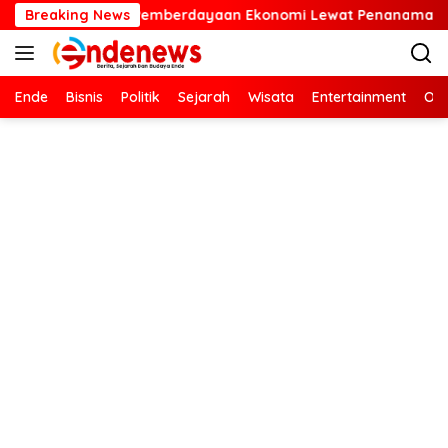
Langsung
rdayaan Ekonomi Lewat Penanaman Bibit Kopi
Breaking News
Kartini 
ke
konten
Ende
Bisnis
Politik
Sejarah
Wisata
Entertainment
Ola