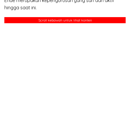
Ende merupakan kepengurusan yang sah dan aktif
hingga saat ini.
Scroll kebawah untuk lihat konten