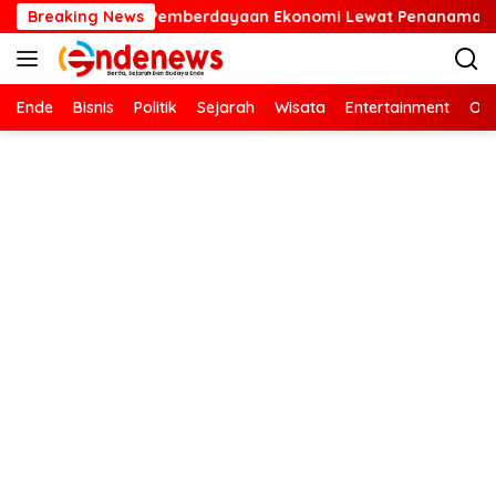
Langsung
rdayaan Ekonomi Lewat Penanaman Bibit Kopi
Breaking News
Kartini M
ke
konten
Ende
Bisnis
Politik
Sejarah
Wisata
Entertainment
Ola