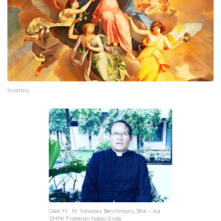
Ilustrasi
Oleh Fr . M. Yohanes Berchmans, Bhk – Ka
SMPK Frateran Ndao-Ende