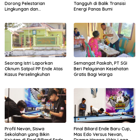
Dorong Pelestarian
Tangguh di Balik Transisi
Lingkungan dan
Energi Panas Bumi
Pemberdayaan Ekonomi
Lewat Penanaman Bibit Kopi
Seorang Istri Laporkan
Semangat Paskah, PT SGI
Oknum Satpol PP Ende Atas
Beri Pelayanan Kesehatan
Kasus Perselingkuhan
Gratis Bagi Warga
Profil Nevan, Siswa
Final Biliard Ende Baru Cup,
Sekolahan yang Bikin
Mas Edo Versus Nevan,
Kejutan di Final Billiard Ende
Drama Hingga Akhir Laga