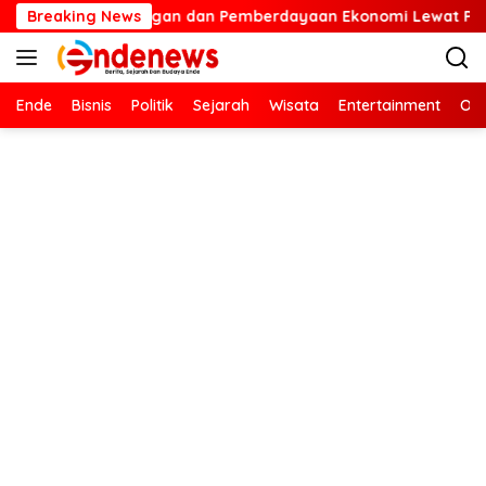
Langsung
n Lingkungan dan Pemberdayaan Ekonomi Lewat Penanaman Bibi
Breaking News
ke
konten
Ende
Bisnis
Politik
Sejarah
Wisata
Entertainment
Ola