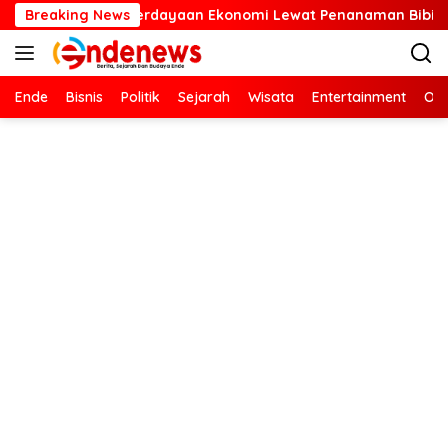
Langsung
n Ekonomi Lewat Penanaman Bibit Kopi
Breaking News
Kartini Masa Ki
ke
konten
Ende
Bisnis
Politik
Sejarah
Wisata
Entertainment
Ola