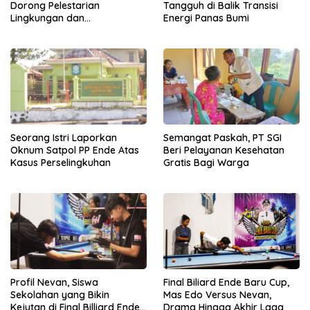
Dorong Pelestarian
Tangguh di Balik Transisi
Lingkungan dan
Energi Panas Bumi
Pemberdayaan Ekonomi
Lewat Penanaman Bibit Kopi
Seorang Istri Laporkan
Semangat Paskah, PT SGI
Oknum Satpol PP Ende Atas
Beri Pelayanan Kesehatan
Kasus Perselingkuhan
Gratis Bagi Warga
Profil Nevan, Siswa
Final Biliard Ende Baru Cup,
Sekolahan yang Bikin
Mas Edo Versus Nevan,
Kejutan di Final Billiard Ende
Drama Hingga Akhir Laga