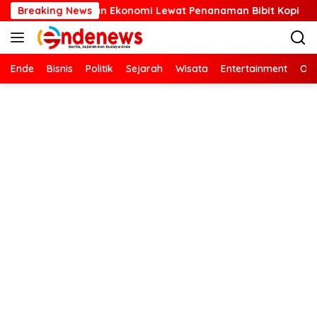
Langsung
onomi Lewat Penanaman Bibit Kopi
Breaking News
Kartini Masa Kini: 
ke
konten
Ende
Bisnis
Politik
Sejarah
Wisata
Entertainment
Ola