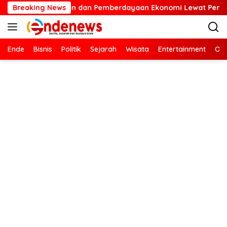
Langsung
ngan dan Pemberdayaan Ekonomi Lewat Penanaman Bibit Kopi
Breaking News
ke
konten
Ende
Bisnis
Politik
Sejarah
Wisata
Entertainment
Ola