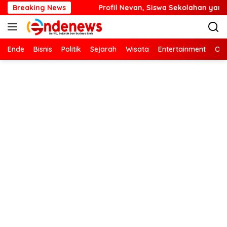
Langsung
Profil Nevan, Siswa Sekolahan yang Bikin Kejutan di Final Billi
Breaking News
ke
konten
Ende
Bisnis
Politik
Sejarah
Wisata
Entertainment
Ola