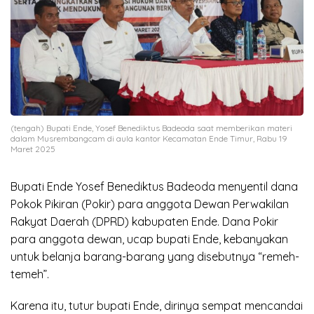
(tengah) Bupati Ende, Yosef Benediktus Badeoda saat memberikan materi
dalam Musrembangcam di aula kantor Kecamatan Ende Timur, Rabu 19
Maret 2025
Bupati Ende Yosef Benediktus Badeoda menyentil dana
Pokok Pikiran (Pokir) para anggota Dewan Perwakilan
Rakyat Daerah (DPRD) kabupaten Ende. Dana Pokir
para anggota dewan, ucap bupati Ende, kebanyakan
untuk belanja barang-barang yang disebutnya “remeh-
temeh”.
Karena itu, tutur bupati Ende, dirinya sempat mencandai