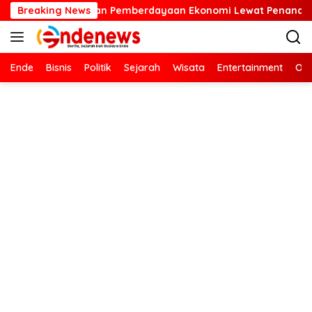
Langsung
emberdayaan Ekonomi Lewat Penanaman Bibit Kopi
Breaking News
Kart
ke
konten
Ende
Bisnis
Politik
Sejarah
Wisata
Entertainment
Ola