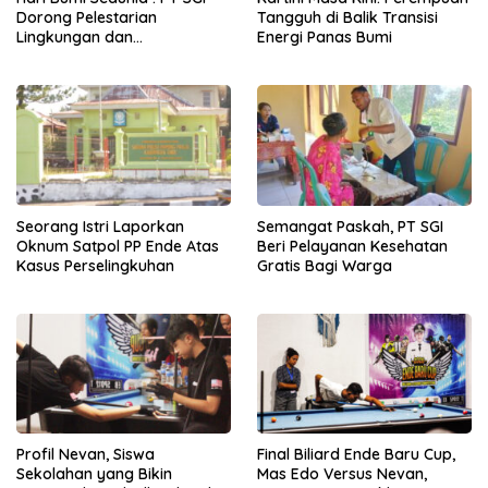
Dorong Pelestarian
Tangguh di Balik Transisi
Lingkungan dan
Energi Panas Bumi
Pemberdayaan Ekonomi
Lewat Penanaman Bibit Kopi
Seorang Istri Laporkan
Semangat Paskah, PT SGI
Oknum Satpol PP Ende Atas
Beri Pelayanan Kesehatan
Kasus Perselingkuhan
Gratis Bagi Warga
Profil Nevan, Siswa
Final Biliard Ende Baru Cup,
Sekolahan yang Bikin
Mas Edo Versus Nevan,