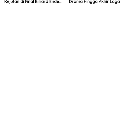
Kejutan di Final Billiard Ende
Drama Hingga Akhir Laga
Baru Cup