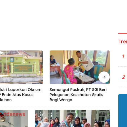
Tre
1
2
Istri Laporkan Oknum
Semangat Paskah, PT SGI Beri
Profi
P Ende Atas Kasus
Pelayanan Kesehatan Gratis
yang 
gkuhan
Bagi Warga
Billi