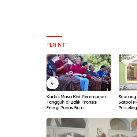
PLN NTT
dunia : PT SGI
Kartini Masa Kini: Perempuan
Seorang 
starian Lingkungan
Tangguh di Balik Transisi
Satpol P
dayaan Ekonomi
Energi Panas Bumi
Perselin
aman Bibit Kopi