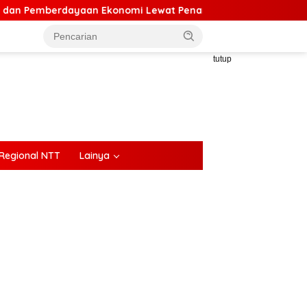
n Ekonomi Lewat Penanaman Bibit Kopi
Kartini Masa Ki
tutup
Regional NTT
Lainya