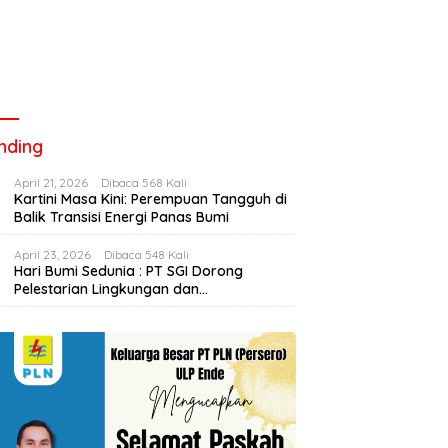
nding
April 21, 2026
Dibaca 568 Kali
Kartini Masa Kini: Perempuan Tangguh di
Balik Transisi Energi Panas Bumi
April 23, 2026
Dibaca 548 Kali
Hari Bumi Sedunia : PT SGI Dorong
Pelestarian Lingkungan dan
Pemberdayaan Ekonomi Lewat
l Nevan, Siswa Sekolahan
Final Biliard Ende Baru Cup,
E
Penanaman Bibit Kopi
Bikin Kejutan di Final
Mas Edo Versus Nevan, Drama
P
ard Ende Baru Cup
Hingga Akhir Laga
S