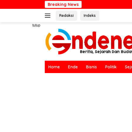
Langsung
Breaking News
Hari Bumi Sedu
ke
Redaksi
Indeks
konten
tutup
Home
Ende
Bisnis
Politik
Sej