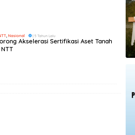
NTT
,
Nasional
| 5 Tahun Lalu
rong Akselerasi Sertifikasi Aset Tanah
i NTT