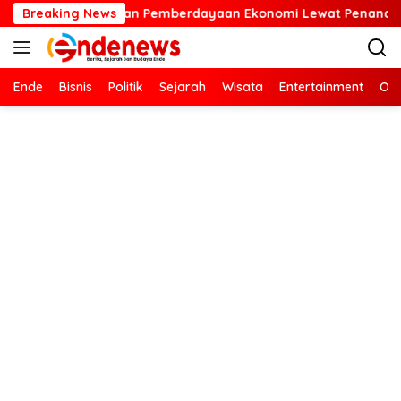
Langsung
Pemberdayaan Ekonomi Lewat Penanaman Bibit Kopi
Breaking News
Kar
ke
konten
Ende
Bisnis
Politik
Sejarah
Wisata
Entertainment
Ola