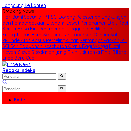
Langsung ke konten
Breaking News
Hari Bumi Sedunia : PT SGI Dorong Pelestarian Lingkungan
dan Pemberdayaan Ekonomi Lewat Penanaman Bibit Kopi
Kartini Masa Kini: Perempuan Tangguh di Balik Transisi
Energi Panas Bumi
Seorang Istri Laporkan Oknum Satpol
PP Ende Atas Kasus Perselingkuhan
Semangat Paskah, PT
SGI Beri Pelayanan Kesehatan Gratis Bagi Warga
Profil
Nevan, Siswa Sekolahan yang Bikin Kejutan di Final Billiard
Ende Baru Cup
Redaksi
Indeks
Ende
Bisnis
Politik
Sejarah
Wisata
Entertainment