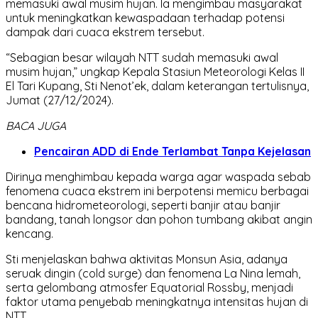
memasuki awal musim hujan. Ia mengimbau masyarakat
untuk meningkatkan kewaspadaan terhadap potensi
dampak dari cuaca ekstrem tersebut.
“Sebagian besar wilayah NTT sudah memasuki awal
musim hujan,” ungkap Kepala Stasiun Meteorologi Kelas II
El Tari Kupang, Sti Nenot’ek, dalam keterangan tertulisnya,
Jumat (27/12/2024).
BACA JUGA
Pencairan ADD di Ende Terlambat Tanpa Kejelasan
Dirinya menghimbau kepada warga agar waspada sebab
fenomena cuaca ekstrem ini berpotensi memicu berbagai
bencana hidrometeorologi, seperti banjir atau banjir
bandang, tanah longsor dan pohon tumbang akibat angin
kencang.
Sti menjelaskan bahwa aktivitas Monsun Asia, adanya
seruak dingin (cold surge) dan fenomena La Nina lemah,
serta gelombang atmosfer Equatorial Rossby, menjadi
faktor utama penyebab meningkatnya intensitas hujan di
NTT.