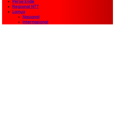
Perse Ende
Regional NTT
Lainya
Nasional
Internasional