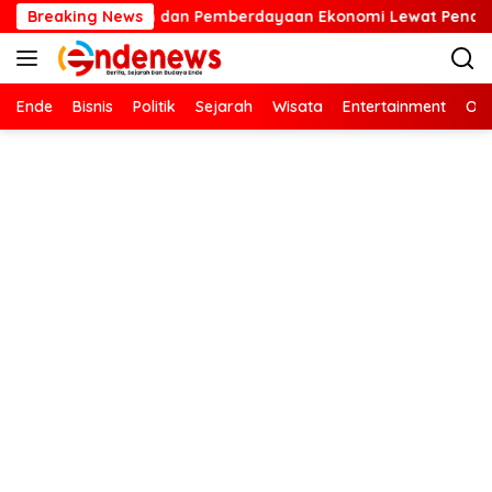
Langsung
 dan Pemberdayaan Ekonomi Lewat Penanaman Bibit Kopi
Breaking News
ke
konten
Ende
Bisnis
Politik
Sejarah
Wisata
Entertainment
Ola