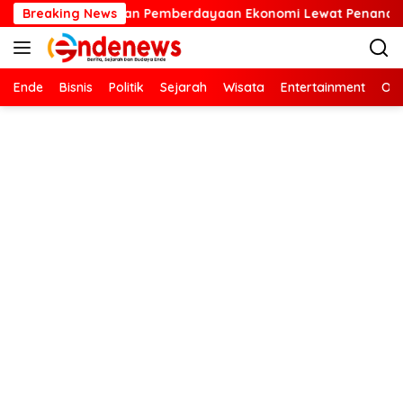
Langsung
an Pemberdayaan Ekonomi Lewat Penanaman Bibit Kopi
Breaking News
ke
konten
Ende
Bisnis
Politik
Sejarah
Wisata
Entertainment
Ola