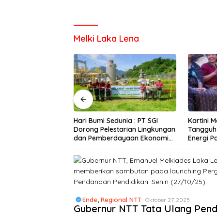
Melki Laka Lena
dunia : PT SGI
Kartini Masa Kini: Perempuan
Seorang 
starian Lingkungan
Tangguh di Balik Transisi
Satpol P
dayaan Ekonomi
Energi Panas Bumi
Perselin
aman Bibit Kopi
Ende
,
Regional NTT
Oktober 27, 2025
Gubernur NTT Tata Ulang Pend