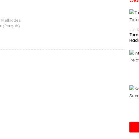
Ola
 Melkiades
r (Pergub)
Juli 
Turn
Hadi