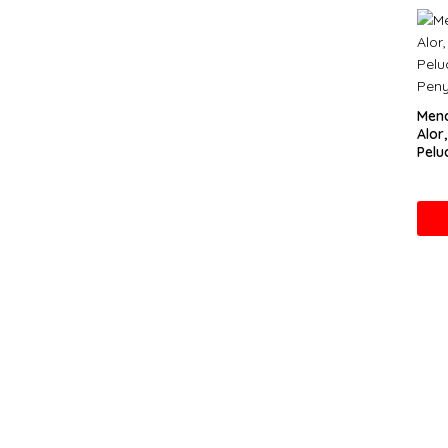
Men
Alor
Pelu
Peny