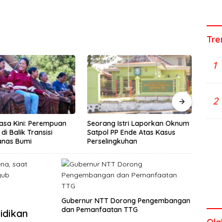
Tre
1
Profi
2
yang 
Billi
Istri Laporkan Oknum
Semangat Paskah, PT SGI Beri
P Ende Atas Kasus
Pelayanan Kesehatan Gratis
gkuhan
Bagi Warga
Gubernur NTT Dorong Pengembangan
dan Pemanfaatan TTG
idikan