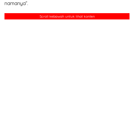
namanya”.
Scroll kebawah untuk lihat konten