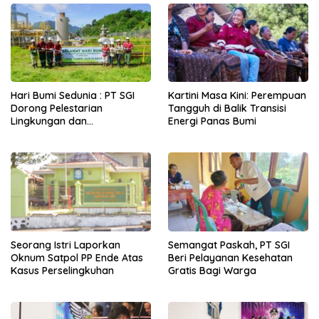
Hari Bumi Sedunia : PT SGI
Kartini Masa Kini: Perempuan
Dorong Pelestarian
Tangguh di Balik Transisi
Lingkungan dan
Energi Panas Bumi
Pemberdayaan Ekonomi
Lewat Penanaman Bibit Kopi
Seorang Istri Laporkan
Semangat Paskah, PT SGI
Oknum Satpol PP Ende Atas
Beri Pelayanan Kesehatan
Kasus Perselingkuhan
Gratis Bagi Warga