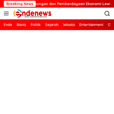
Langsung
tarian Lingkungan dan Pemberdayaan Ekonomi Lewat Penanaman
Breaking News
ke
konten
Ende
Bisnis
Politik
Sejarah
Wisata
Entertainment
Ola