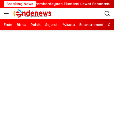
Langsung
erdayaan Ekonomi Lewat Penanaman Bibit Kopi
Breaking News
Kartini
ke
konten
Ende
Bisnis
Politik
Sejarah
Wisata
Entertainment
Ola