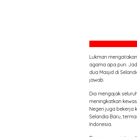
Lukman mengatakan a
agama apa pun. Jad
dua Masjid di Seland
jawab.
Dia mengajak seluru
meningkatkan kewasp
Negeri juga bekerja
Selandia Baru, term
Indonesia.