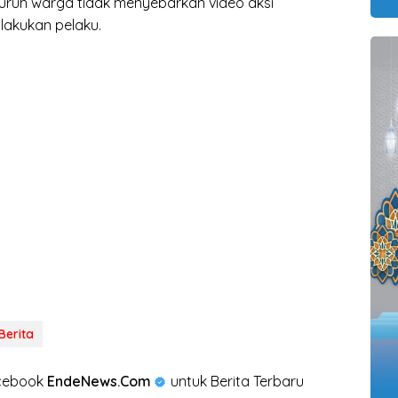
luruh warga tidak menyebarkan video aksi
akukan pelaku.
Berita
acebook
EndeNews.Com
untuk Berita Terbaru