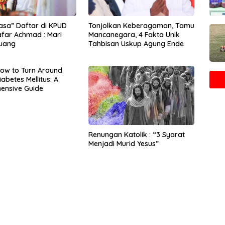
asa” Daftar di KPUD
Tonjolkan Keberagaman, Tamu
afar Achmad : Mari
Mancanegara, 4 Fakta Unik
juang
Tahbisan Uskup Agung Ende
How to Turn Around
abetes Mellitus: A
ensive Guide
Renungan Katolik : “3 Syarat
Menjadi Murid Yesus”