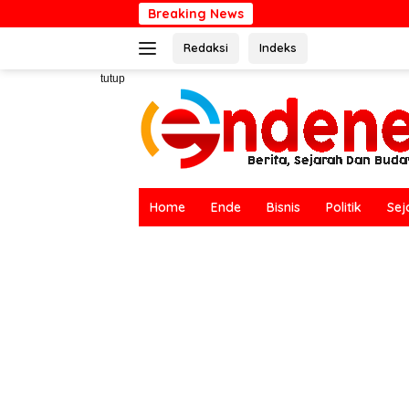
Langsung
Breaking News
Hari Bumi Seduni
ke
Redaksi
Indeks
konten
tutup
Home
Ende
Bisnis
Politik
Sej