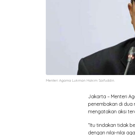
Menteri Agama Lukman Hakim Saifuddin.
Jakarta – Menteri 
penembakan di dua ma
mengatakan aksi tero
“Itu tindakan tidak
dengan nilai-nilai a