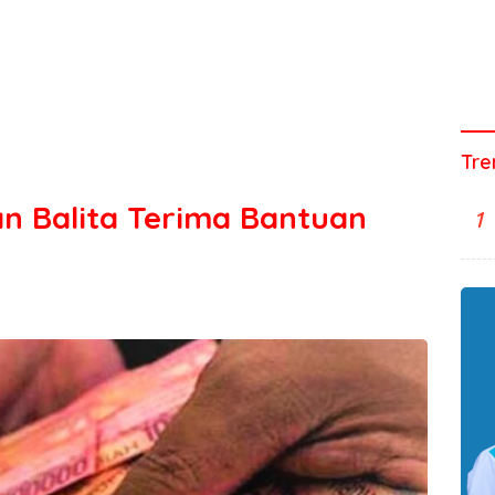
Tre
dan Balita Terima Bantuan
1