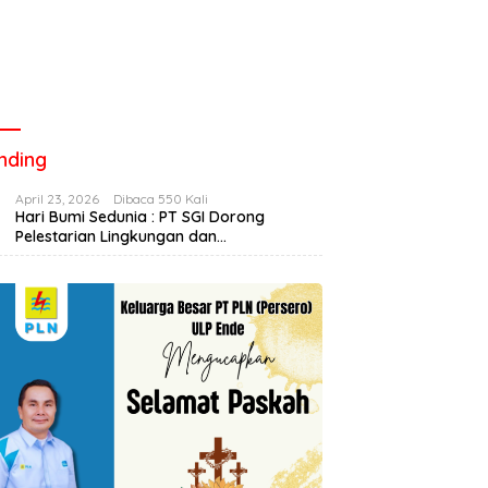
nding
April 23, 2026
Dibaca 550 Kali
Hari Bumi Sedunia : PT SGI Dorong
Pelestarian Lingkungan dan
Pemberdayaan Ekonomi Lewat
Penanaman Bibit Kopi