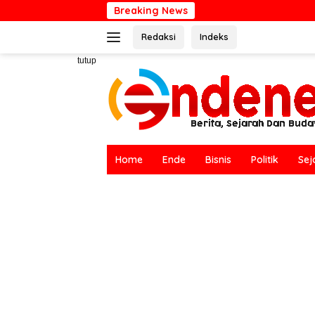
Langsung
Breaking News
Hari Bumi Sedunia 
ke
Redaksi
Indeks
konten
tutup
Home
Ende
Bisnis
Politik
Sej