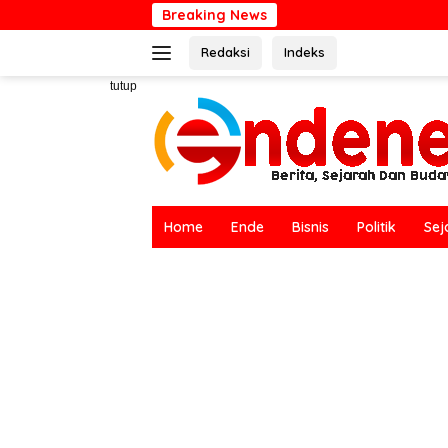
Langsung
Breaking News
Hari Bumi Sedunia
ke
Redaksi
Indeks
konten
tutup
Home
Ende
Bisnis
Politik
Sej