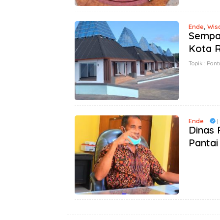
Ende
,
Wis
Sempat
Kota 
Topik :
Pant
Ende
|
Dinas 
Pantai