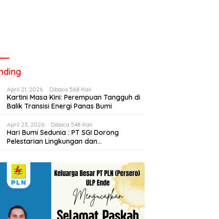
nding
April 21, 2026
Dibaca 568 Kali
Kartini Masa Kini: Perempuan Tangguh di
Balik Transisi Energi Panas Bumi
April 23, 2026
Dibaca 548 Kali
Hari Bumi Sedunia : PT SGI Dorong
Pelestarian Lingkungan dan
Pemberdayaan Ekonomi Lewat
l Nevan, Siswa Sekolahan
Final Biliard Ende Baru Cup,
E
Penanaman Bibit Kopi
Bikin Kejutan di Final
Mas Edo Versus Nevan, Drama
P
ard Ende Baru Cup
Hingga Akhir Laga
S