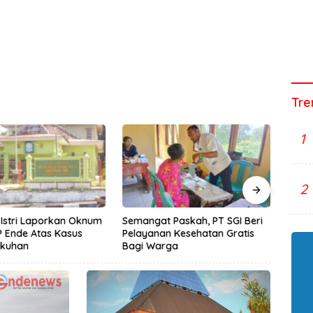
Tre
1
2
Istri Laporkan Oknum
Semangat Paskah, PT SGI Beri
Profi
P Ende Atas Kasus
Pelayanan Kesehatan Gratis
yang 
gkuhan
Bagi Warga
Billi