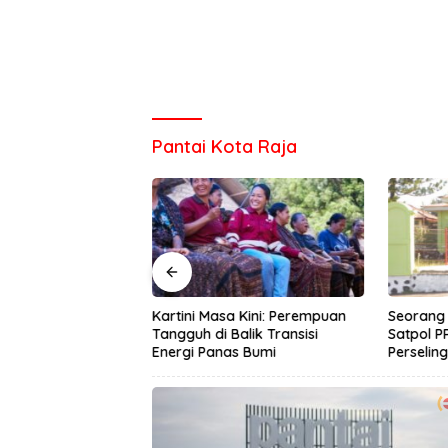
Pantai Kota Raja
dunia : PT SGI
Kartini Masa Kini: Perempuan
Seorang 
starian Lingkungan
Tangguh di Balik Transisi
Satpol P
dayaan Ekonomi
Energi Panas Bumi
Perselin
aman Bibit Kopi