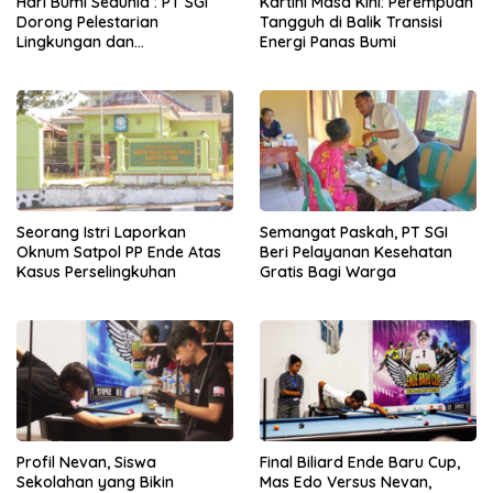
Hari Bumi Sedunia : PT SGI
Kartini Masa Kini: Perempuan
Dorong Pelestarian
Tangguh di Balik Transisi
Lingkungan dan
Energi Panas Bumi
Pemberdayaan Ekonomi
Lewat Penanaman Bibit Kopi
Seorang Istri Laporkan
Semangat Paskah, PT SGI
Oknum Satpol PP Ende Atas
Beri Pelayanan Kesehatan
Kasus Perselingkuhan
Gratis Bagi Warga
Profil Nevan, Siswa
Final Biliard Ende Baru Cup,
Sekolahan yang Bikin
Mas Edo Versus Nevan,