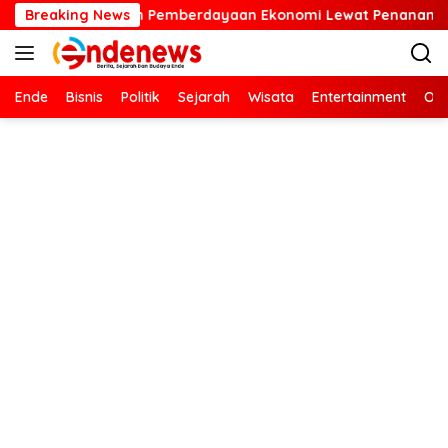
Langsung
berdayaan Ekonomi Lewat Penanaman Bibit Kopi
Breaking News
Kartin
ke
konten
Ende
Bisnis
Politik
Sejarah
Wisata
Entertainment
Ola