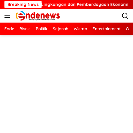
Langsung
g Pelestarian Lingkungan dan Pemberdayaan Ekonomi Lewat Pe
Breaking News
ke
konten
Ende
Bisnis
Politik
Sejarah
Wisata
Entertainment
Ola